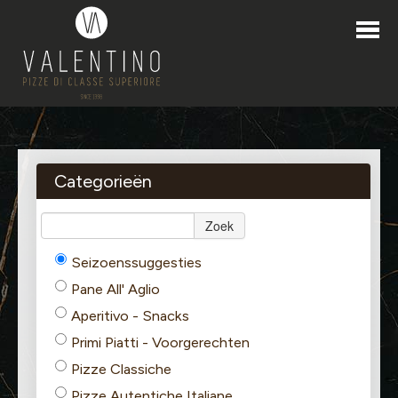
HOME
BESTELLEN
Categorieën
PROMO'S
Zoek
LOYALITEITPROGRAMMA
Seizoenssuggesties
CONTACT
Pane All' Aglio
Aperitivo - Snacks
Primi Piatti - Voorgerechten
Pizze Classiche
BERLAAR
Pizze Autentiche Italiane