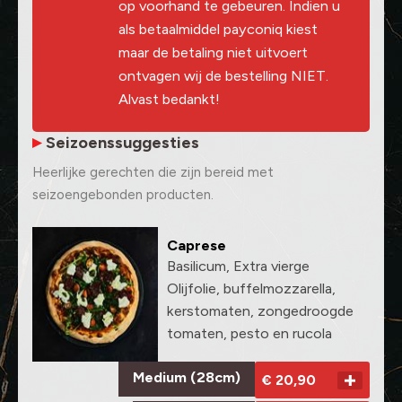
op voorhand te gebeuren. Indien u
als betaalmiddel payconiq kiest
maar de betaling niet uitvoert
ontvagen wij de bestelling NIET.
Alvast bedankt!
Seizoenssuggesties
Heerlijke gerechten die zijn bereid met
seizoengebonden producten.
Caprese
Basilicum, Extra vierge
Olijfolie, buffelmozzarella,
kerstomaten, zongedroogde
tomaten, pesto en rucola
Medium (28cm)
€ 20,90